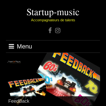
Skip
Startup-music
to
content
Accompagnateurs de talents
Facebook
Instagram
Menu
FeedBack